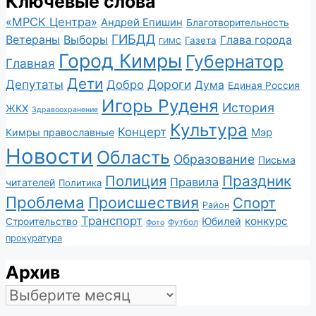
Ключевые слова
«МРСК Центра»
Андрей Епишин
Благотворительность
ГИБДД
Ветераны
Выборы
Глава города
Газета
ГИМС
Город Кимры
Губернатор
Главная
Дети
Депутаты
Дороги
Добро
Дума
Единая Россия
Игорь Руденя
История
ЖКХ
Здравоохранение
Культура
Концерт
Мэр
Кимры православные
Новости
Область
Образование
Письма
Полиция
Праздник
Правила
читателей
Политика
Проблема
Происшествия
Спорт
Район
Транспорт
конкурс
Юбилей
Строительство
Футбол
Фото
прокуратура
Архив
Архив