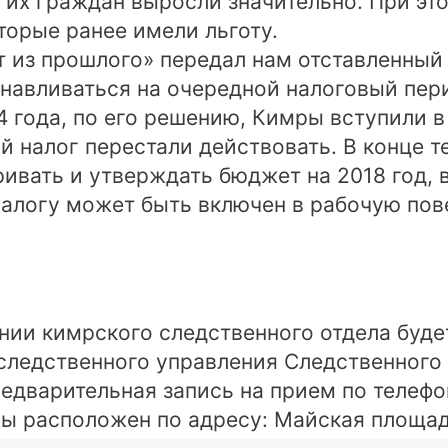
гих граждан выросли значительно. При эт
торые ранее имели льготу.
т из прошлого» передал нам отставленный 
анавливаться на очередной налоговый пер
14 года, по его решению, Кимры вступили
й налог перестали действовать. В конце 
вать и утверждать бюджет на 2018 год, в
налогу может быть включен в рабочую пов
ещении кимрского следственного отдела бу
следственного управления Следственного 
дварительная запись на прием по телефон
 расположен по адресу: Майская площадь,