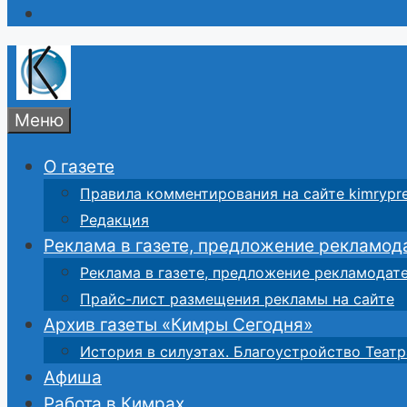
Меню
О газете
Правила комментирования на сайте kimrypre
Редакция
Реклама в газете, предложение рекламод
Реклама в газете, предложение рекламодат
Прайс-лист размещения рекламы на сайте
Архив газеты «Кимры Сегодня»
История в силуэтах. Благоустройство Театр
Афиша
Работа в Кимрах