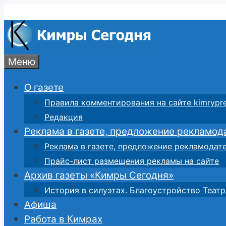
Перейти
к
содержимому
Меню
О газете
Правила комментирования на сайте kimrypre
Редакция
Реклама в газете, предложение рекламод
Реклама в газете, предложение рекламодат
Прайс-лист размещения рекламы на сайте
Архив газеты «Кимры Сегодня»
История в силуэтах. Благоустройство Театр
Афиша
Работа в Кимрах