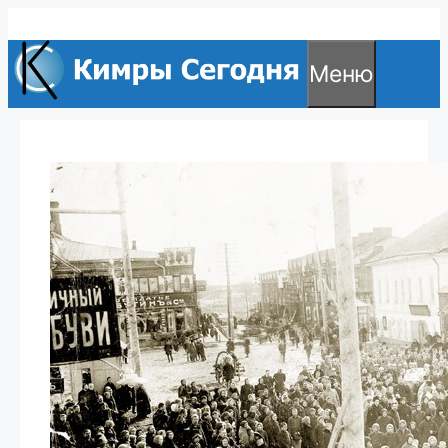
Перейти
к
Меню
содержимому