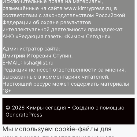
Исключительные права на материалы,
размещённые на сайте www.kimrypress.ru, в
соответствии с законодательством Российской
Федерации об охране результатов
интеллектуальной деятельности принадлежат
АНО «Редакция газеты «Кимры Сегодня».
Администратор сайта:
Дмитрий Игоревич Ступин.
E-MAIL: ksha@list.ru
Редакция не несет ответственности за мнения,
высказанные в комментариях читателей.
Настоящий ресурс может содержать материалы
18+
© 2026 Кимры cегодня
• Создано с помощью
GeneratePress
Мы используем cookie-файлы для