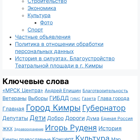
Строительство
Экономика
Культура
Фото
Спорт
Частные объявления
Политика в отношении обработки
персональных данных
История в силуэтах. Благоустройство
Театральной площади в г. Кимры
Ключевые слова
«МРСК Центра»
Андрей Епишин
Благотворительность
ГИБДД
Ветераны
Выборы
Глава города
Газета
ГИМС
Город Кимры
Губернатор
Главная
Дети
Депутаты
Дороги
Добро
Дума
Единая Россия
Игорь Руденя
История
ЖКХ
Здравоохранение
Культура
Концерт
Мэр
Кимры православные