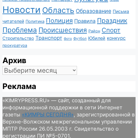
Новости
Область
Образование
Письма
Полиция
Праздник
Правила
читателей
Политика
Проблема
Происшествия
Спорт
Район
Транспорт
конкурс
Юбилей
Строительство
Футбол
Фото
прокуратура
Архив
Архив
Реклама
«KIMRYPRESS.RU» — сайт, созданный для
информационной поддержки в сети Интернет
газеты
«КИМРЫ СЕГОДНЯ»
, зарегистрированной в
Верхне-Волжском межрегиональном управлении
МПТР России 26.05.2003 г. Свидетельство о
регистрации ПИ №5-0701.