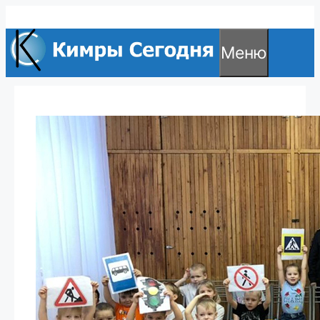
Перейти
к
Меню
содержимому