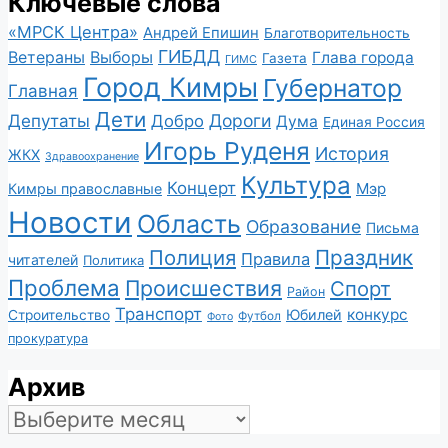
Ключевые слова
«МРСК Центра»
Андрей Епишин
Благотворительность
ГИБДД
Ветераны
Выборы
Глава города
Газета
ГИМС
Город Кимры
Губернатор
Главная
Дети
Депутаты
Дороги
Добро
Дума
Единая Россия
Игорь Руденя
История
ЖКХ
Здравоохранение
Культура
Концерт
Мэр
Кимры православные
Новости
Область
Образование
Письма
Полиция
Праздник
Правила
читателей
Политика
Проблема
Происшествия
Спорт
Район
Транспорт
конкурс
Юбилей
Строительство
Футбол
Фото
прокуратура
Архив
Архив