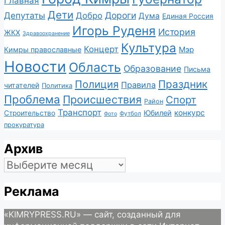
Главная
Дети
Депутаты
Дороги
Добро
Дума
Единая Россия
Игорь Руденя
История
ЖКХ
Здравоохранение
Культура
Концерт
Мэр
Кимры православные
Новости
Область
Образование
Письма
Полиция
Праздник
Правила
читателей
Политика
Проблема
Происшествия
Спорт
Район
Транспорт
конкурс
Юбилей
Строительство
Футбол
Фото
прокуратура
Архив
Архив
Реклама
«KIMRYPRESS.RU» — сайт, созданный для