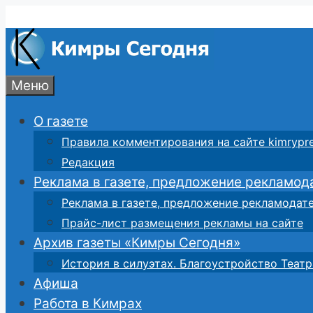
Перейти
к
содержимому
Меню
О газете
Правила комментирования на сайте kimrypre
Редакция
Реклама в газете, предложение рекламод
Реклама в газете, предложение рекламодат
Прайс-лист размещения рекламы на сайте
Архив газеты «Кимры Сегодня»
История в силуэтах. Благоустройство Театр
Афиша
Работа в Кимрах