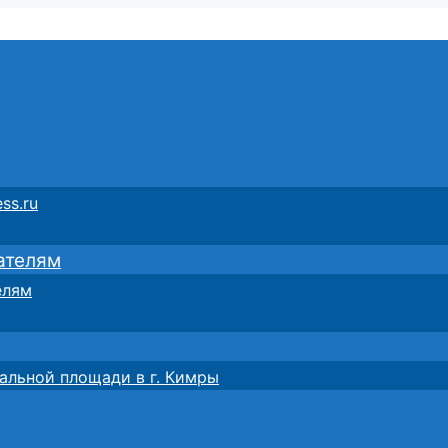
ss.ru
ателям
елям
альной площади в г. Кимры