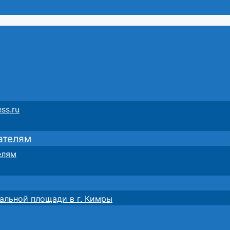
ss.ru
ателям
елям
альной площади в г. Кимры