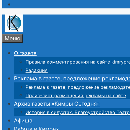
Меню
О газете
Правила комментирования на сайте kimrypre
Редакция
Реклама в газете, предложение рекламод
Реклама в газете, предложение рекламодат
Прайс-лист размещения рекламы на сайте
Архив газеты «Кимры Сегодня»
История в силуэтах. Благоустройство Театр
Афиша
Работа в Кимрах