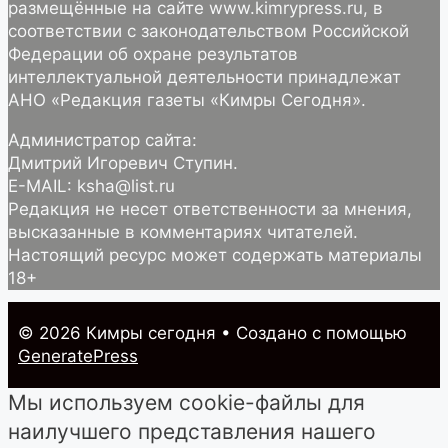
размещённые на сайте www.kimrypress.ru, в
соответствии с законодательством Российской
Федерации об охране результатов
интеллектуальной деятельности принадлежат
АНО «Редакция газеты «Кимры Сегодня».
Администратор сайта:
Дмитрий Игоревич Ступин.
E-MAIL: ksha@list.ru
Редакция не несет ответственности за мнения,
высказанные в комментариях читателей.
Настоящий ресурс может содержать материалы
18+
© 2026 Кимры cегодня
• Создано с помощью
GeneratePress
Мы используем cookie-файлы для
наилучшего представления нашего