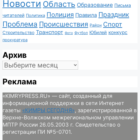
Новости
Область
Образование
Письма
Полиция
Праздник
Правила
читателей
Политика
Проблема
Происшествия
Спорт
Район
Транспорт
конкурс
Юбилей
Строительство
Футбол
Фото
прокуратура
Архив
Архив
Реклама
«KIMRYPRESS.RU» — сайт, созданный для
информационной поддержки в сети Интернет
газеты
«КИМРЫ СЕГОДНЯ»
, зарегистрированной в
Верхне-Волжском межрегиональном управлении
МПТР России 26.05.2003 г. Свидетельство о
регистрации ПИ №5-0701.