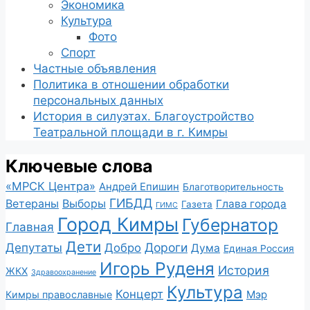
Экономика
Культура
Фото
Спорт
Частные объявления
Политика в отношении обработки
персональных данных
История в силуэтах. Благоустройство
Театральной площади в г. Кимры
Ключевые слова
«МРСК Центра»
Андрей Епишин
Благотворительность
ГИБДД
Ветераны
Выборы
Глава города
Газета
ГИМС
Город Кимры
Губернатор
Главная
Дети
Депутаты
Дороги
Добро
Дума
Единая Россия
Игорь Руденя
История
ЖКХ
Здравоохранение
Культура
Концерт
Мэр
Кимры православные