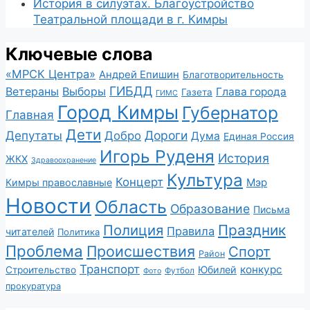
История в силуэтах. Благоустройство
Театральной площади в г. Кимры
Ключевые слова
«МРСК Центра»
Андрей Епишин
Благотворительность
ГИБДД
Ветераны
Выборы
Глава города
Газета
ГИМС
Город Кимры
Губернатор
Главная
Дети
Депутаты
Дороги
Добро
Дума
Единая Россия
Игорь Руденя
История
ЖКХ
Здравоохранение
Культура
Концерт
Мэр
Кимры православные
Новости
Область
Образование
Письма
Полиция
Праздник
Правила
читателей
Политика
Проблема
Происшествия
Спорт
Район
Транспорт
конкурс
Юбилей
Строительство
Футбол
Фото
прокуратура