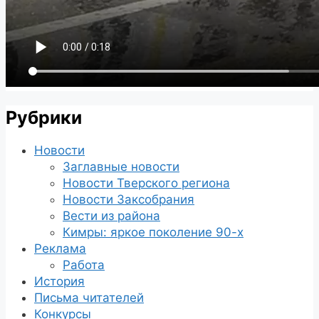
Рубрики
Новости
Заглавные новости
Новости Тверского региона
Новости Заксобрания
Вести из района
Кимры: яркое поколение 90-х
Реклама
Работа
История
Письма читателей
Конкурсы