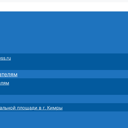
ss.ru
ателям
елям
альной площади в г. Кимры