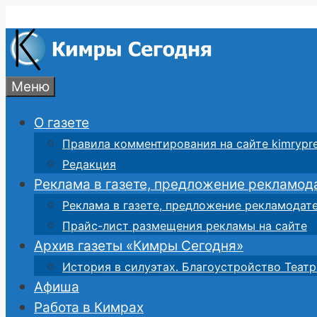
Перейти
к
содержимому
Меню
О газете
Правила комментирования на сайте kimrypre
Редакция
Реклама в газете, предложение рекламод
Реклама в газете, предложение рекламодат
Прайс-лист размещения рекламы на сайте
Архив газеты «Кимры Сегодня»
История в силуэтах. Благоустройство Театр
Афиша
Работа в Кимрах