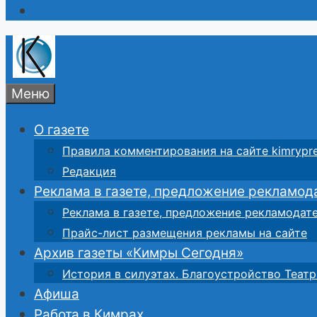
Меню
О газете
Правила комментирования на сайте kimrypre
Редакция
Реклама в газете, предложение рекламод
Реклама в газете, предложение рекламодат
Прайс-лист размещения рекламы на сайте
Архив газеты «Кимры Сегодня»
История в силуэтах. Благоустройство Театр
Афиша
Работа в Кимрах