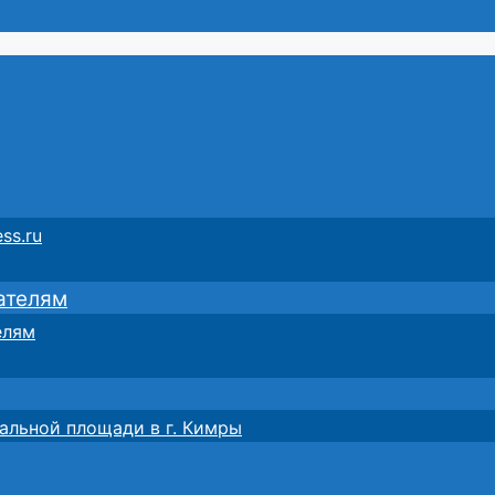
ss.ru
ателям
елям
альной площади в г. Кимры