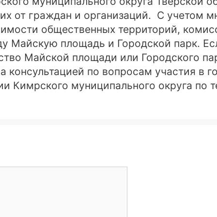
кого муниципального округа Тверской об
их от граждан и организаций. С учетом м
чимости общественных территорий, комисс
у Майскую площадь и Городской парк. Есл
ство Майской площади или Городского пар
 За консультацией по вопросам участия в 
 Кимрского муниципального округа по те