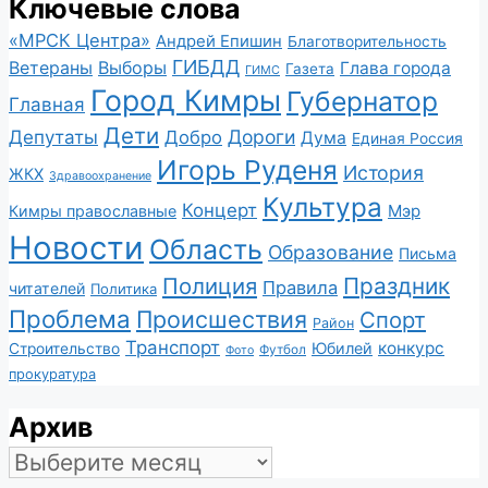
Ключевые слова
«МРСК Центра»
Андрей Епишин
Благотворительность
ГИБДД
Ветераны
Выборы
Глава города
Газета
ГИМС
Город Кимры
Губернатор
Главная
Дети
Депутаты
Дороги
Добро
Дума
Единая Россия
Игорь Руденя
История
ЖКХ
Здравоохранение
Культура
Концерт
Мэр
Кимры православные
Новости
Область
Образование
Письма
Полиция
Праздник
Правила
читателей
Политика
Проблема
Происшествия
Спорт
Район
Транспорт
конкурс
Юбилей
Строительство
Футбол
Фото
прокуратура
Архив
Архив