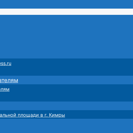
ss.ru
ателям
елям
альной площади в г. Кимры