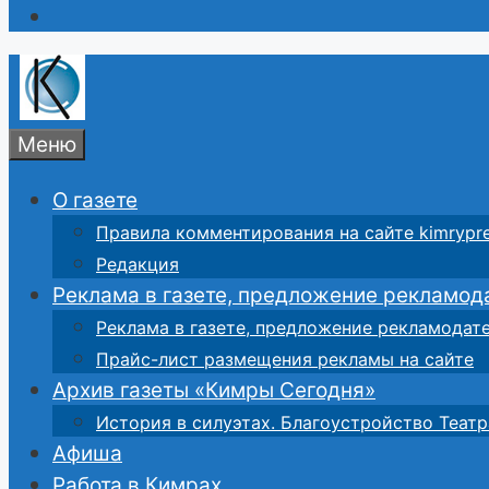
Меню
О газете
Правила комментирования на сайте kimrypre
Редакция
Реклама в газете, предложение рекламод
Реклама в газете, предложение рекламодат
Прайс-лист размещения рекламы на сайте
Архив газеты «Кимры Сегодня»
История в силуэтах. Благоустройство Театр
Афиша
Работа в Кимрах