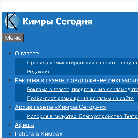
Перейти
к
содержимому
Меню
О газете
Правила комментирования на сайте kimrypre
Редакция
Реклама в газете, предложение рекламод
Реклама в газете, предложение рекламодат
Прайс-лист размещения рекламы на сайте
Архив газеты «Кимры Сегодня»
История в силуэтах. Благоустройство Театр
Афиша
Работа в Кимрах