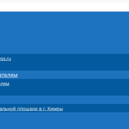
ss.ru
ателям
елям
альной площади в г. Кимры