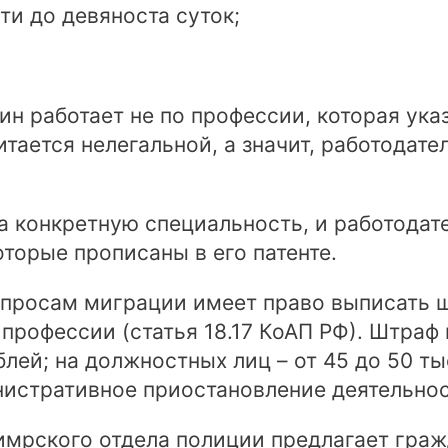
ти до девяноста суток;
н работает не по профессии, которая указ
итается нелегальной, а значит, работодате
на конкретную специальность, и работодат
оторые прописаны в его патенте.
опросам миграции имеет право выписать 
 профессии (статья 18.17 КоАП РФ). Штраф
блей; на должностных лиц – от 45 до 50 ты
нистративное приостановление деятельност
имрского отдела полиции предлагает гра