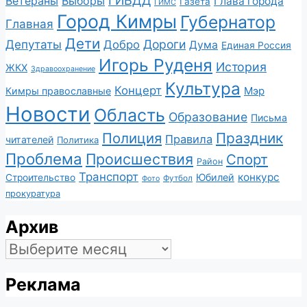
ГИБДД
Ветераны
Выборы
Глава города
Газета
ГИМС
Город Кимры
Губернатор
Главная
Дети
Депутаты
Дороги
Добро
Дума
Единая Россия
Игорь Руденя
История
ЖКХ
Здравоохранение
Культура
Концерт
Мэр
Кимры православные
Новости
Область
Образование
Письма
Полиция
Праздник
Правила
читателей
Политика
Проблема
Происшествия
Спорт
Район
Транспорт
конкурс
Юбилей
Строительство
Футбол
Фото
прокуратура
Архив
Архив
Реклама