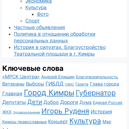
Экономика
Культура
Фото
Спорт
Частные объявления
Политика в отношении обработки
персональных данных
История в силуэтах. Благоустройство
Театральной площади в г. Кимры
Ключевые слова
«МРСК Центра»
Андрей Епишин
Благотворительность
ГИБДД
Ветераны
Выборы
Глава города
Газета
ГИМС
Город Кимры
Губернатор
Главная
Дети
Депутаты
Дороги
Добро
Дума
Единая Россия
Игорь Руденя
История
ЖКХ
Здравоохранение
Культура
Концерт
Мэр
Кимры православные