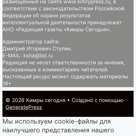
размещённые на сайте www.kimrypress.ru, в
соответствии с законодательством Российской
Федерации об охране результатов
интеллектуальной деятельности принадлежат
АНО «Редакция газеты «Кимры Сегодня».
Администратор сайта:
Дмитрий Игоревич Ступин.
E-MAIL: ksha@list.ru
Редакция не несет ответственности за мнения,
высказанные в комментариях читателей.
Настоящий ресурс может содержать материалы
18+
© 2026 Кимры cегодня
• Создано с помощью
GeneratePress
Мы используем cookie-файлы для
наилучшего представления нашего