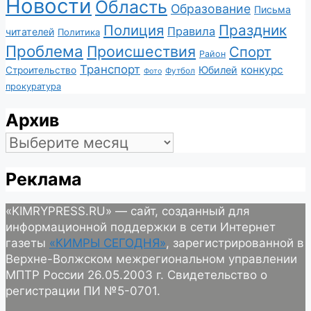
Новости
Область
Образование
Письма
Полиция
Праздник
Правила
читателей
Политика
Проблема
Происшествия
Спорт
Район
Транспорт
конкурс
Юбилей
Строительство
Футбол
Фото
прокуратура
Архив
Архив
Реклама
«KIMRYPRESS.RU» — сайт, созданный для
информационной поддержки в сети Интернет
газеты
«КИМРЫ СЕГОДНЯ»
, зарегистрированной в
Верхне-Волжском межрегиональном управлении
МПТР России 26.05.2003 г. Свидетельство о
регистрации ПИ №5-0701.