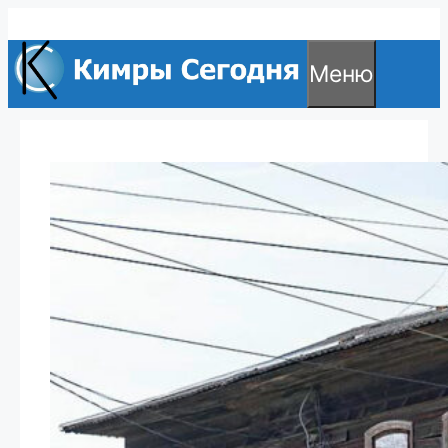
Перейти
к
Меню
содержимому