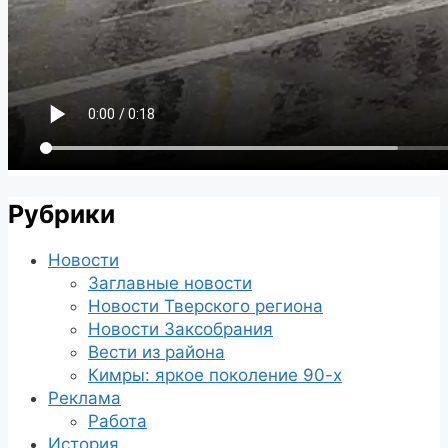
Рубрики
Новости
Заглавные новости
Новости Тверского региона
Новости Заксобрания
Вести из района
Кимры: яркое поколение 90-х
Реклама
Работа
История