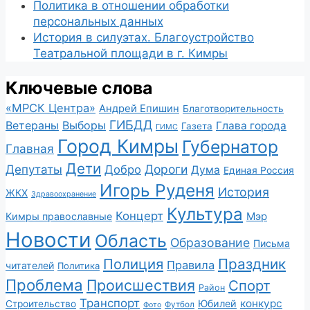
Политика в отношении обработки
персональных данных
История в силуэтах. Благоустройство
Театральной площади в г. Кимры
Ключевые слова
«МРСК Центра»
Андрей Епишин
Благотворительность
ГИБДД
Ветераны
Выборы
Глава города
Газета
ГИМС
Город Кимры
Губернатор
Главная
Дети
Депутаты
Дороги
Добро
Дума
Единая Россия
Игорь Руденя
История
ЖКХ
Здравоохранение
Культура
Концерт
Мэр
Кимры православные
Новости
Область
Образование
Письма
Полиция
Праздник
Правила
читателей
Политика
Проблема
Происшествия
Спорт
Район
Транспорт
конкурс
Юбилей
Строительство
Футбол
Фото