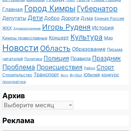
Город Кимры
Губернатор
Главная
Дети
Депутаты
Дороги
Добро
Дума
Единая Россия
Игорь Руденя
История
ЖКХ
Здравоохранение
Культура
Концерт
Мэр
Кимры православные
Новости
Область
Образование
Письма
Полиция
Праздник
Правила
читателей
Политика
Проблема
Происшествия
Спорт
Район
Транспорт
конкурс
Юбилей
Строительство
Футбол
Фото
прокуратура
Архив
Архив
Реклама