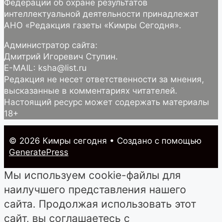
Федерации об охране результатов
интеллектуальной деятельности принадлежат
АНО «Редакция газеты «Кимры Сегодня».
Администратор сайта:
Дмитрий Игоревич Ступин.
E-MAIL: ksha@list.ru
Редакция не несет ответственности за мнения,
высказанные в комментариях читателей.
Настоящий ресурс может содержать материалы
18+
© 2026 Кимры cегодня
• Создано с помощью
GeneratePress
Мы используем cookie-файлы для
наилучшего представления нашего
сайта. Продолжая использовать этот
сайт, вы соглашаетесь с