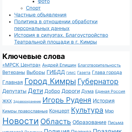
Фото
Спорт
Частные объявления
Политика в отношении обработки
персональных данных
История в силуэтах. Благоустройство
Театральной площади в г. Кимры
Ключевые слова
«МРСК Центра»
Андрей Епишин
Благотворительность
ГИБДД
Ветераны
Выборы
Глава города
Газета
ГИМС
Город Кимры
Губернатор
Главная
Дети
Депутаты
Дороги
Добро
Дума
Единая Россия
Игорь Руденя
История
ЖКХ
Здравоохранение
Культура
Концерт
Мэр
Кимры православные
Новости
Область
Образование
Письма
Полиция
Праздник
Правила
читателей