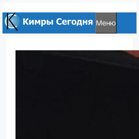
Перейти
к
Меню
содержимому