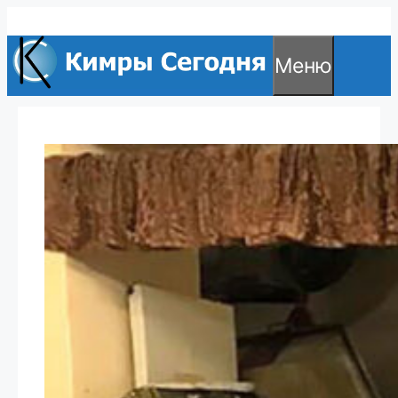
Перейти
к
Меню
содержимому