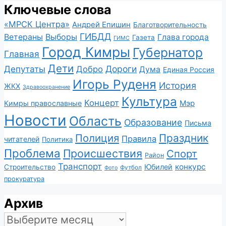
Ключевые слова
«МРСК Центра»
Андрей Епишин
Благотворительность
ГИБДД
Ветераны
Выборы
Глава города
Газета
ГИМС
Город Кимры
Губернатор
Главная
Дети
Депутаты
Дороги
Добро
Дума
Единая Россия
Игорь Руденя
История
ЖКХ
Здравоохранение
Культура
Концерт
Мэр
Кимры православные
Новости
Область
Образование
Письма
Полиция
Праздник
Правила
читателей
Политика
Проблема
Происшествия
Спорт
Район
Транспорт
конкурс
Юбилей
Строительство
Футбол
Фото
прокуратура
Архив
Архив