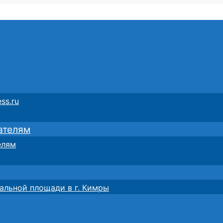
ss.ru
ателям
елям
альной площади в г. Кимры