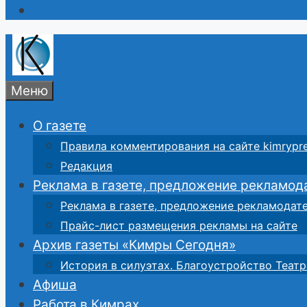
Меню
О газете
Правила комментирования на сайте kimrypre
Редакция
Реклама в газете, предложение рекламод
Реклама в газете, предложение рекламодат
Прайс-лист размещения рекламы на сайте
Архив газеты «Кимры Сегодня»
История в силуэтах. Благоустройство Театр
Афиша
Работа в Кимрах