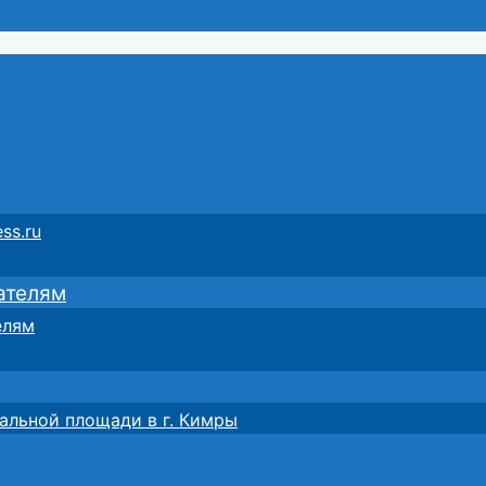
ss.ru
ателям
елям
альной площади в г. Кимры