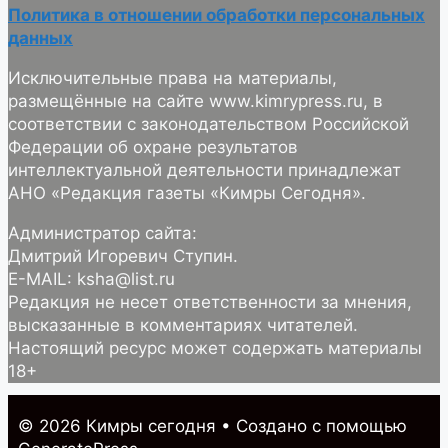
Политика в отношении обработки персональных
данных
Исключительные права на материалы,
размещённые на сайте www.kimrypress.ru, в
соответствии с законодательством Российской
Федерации об охране результатов
интеллектуальной деятельности принадлежат
АНО «Редакция газеты «Кимры Сегодня».
Администратор сайта:
Дмитрий Игоревич Ступин.
E-MAIL: ksha@list.ru
Редакция не несет ответственности за мнения,
высказанные в комментариях читателей.
Настоящий ресурс может содержать материалы
18+
© 2026 Кимры cегодня
• Создано с помощью