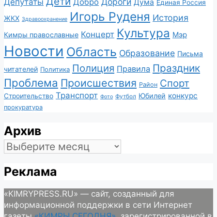
Дети
Депутаты
Дороги
Добро
Дума
Единая Россия
Игорь Руденя
История
ЖКХ
Здравоохранение
Культура
Концерт
Мэр
Кимры православные
Новости
Область
Образование
Письма
Полиция
Праздник
Правила
читателей
Политика
Проблема
Происшествия
Спорт
Район
Транспорт
конкурс
Юбилей
Строительство
Футбол
Фото
прокуратура
Архив
Архив
Реклама
«KIMRYPRESS.RU» — сайт, созданный для
информационной поддержки в сети Интернет
газеты
«КИМРЫ СЕГОДНЯ»
, зарегистрированной в