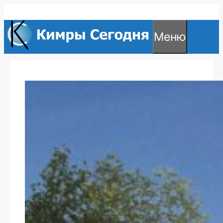
Перейти
к
Меню
содержимому