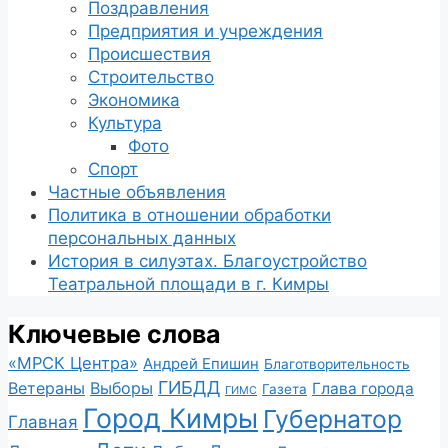
Поздравления
Предприятия и учреждения
Происшествия
Строительство
Экономика
Культура
Фото
Спорт
Частные объявления
Политика в отношении обработки
персональных данных
История в силуэтах. Благоустройство
Театральной площади в г. Кимры
Ключевые слова
«МРСК Центра»
Андрей Епишин
Благотворительность
ГИБДД
Ветераны
Выборы
Глава города
Газета
ГИМС
Город Кимры
Губернатор
Главная