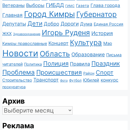
ГИБДД
Ветераны
Выборы
Глава города
Газета
ГИМС
Город Кимры
Губернатор
Главная
Дети
Депутаты
Дороги
Добро
Дума
Единая Россия
Игорь Руденя
История
ЖКХ
Здравоохранение
Культура
Концерт
Мэр
Кимры православные
Новости
Область
Образование
Письма
Полиция
Праздник
Правила
читателей
Политика
Проблема
Происшествия
Спорт
Район
Транспорт
конкурс
Юбилей
Строительство
Футбол
Фото
прокуратура
Архив
Архив
Реклама