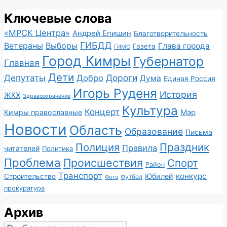
Ключевые слова
«МРСК Центра»
Андрей Епишин
Благотворительность
ГИБДД
Ветераны
Выборы
Глава города
Газета
ГИМС
Город Кимры
Губернатор
Главная
Дети
Депутаты
Дороги
Добро
Дума
Единая Россия
Игорь Руденя
История
ЖКХ
Здравоохранение
Культура
Концерт
Мэр
Кимры православные
Новости
Область
Образование
Письма
Полиция
Праздник
Правила
читателей
Политика
Проблема
Происшествия
Спорт
Район
Транспорт
конкурс
Юбилей
Строительство
Футбол
Фото
прокуратура
Архив
Архив