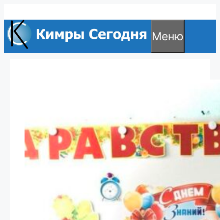
Перейти
к
Меню
содержимому