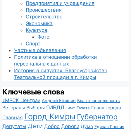
Предприятия и учреждения
Происшествия
Строительство
Экономика
Культура
Фото
Спорт
Частные объявления
Политика в отношении обработки
персональных данных
История в силуэтах. Благоустройство
Театральной площади в г. Кимры
Ключевые слова
«МРСК Центра»
Андрей Епишин
Благотворительность
ГИБДД
Ветераны
Выборы
Глава города
Газета
ГИМС
Город Кимры
Губернатор
Главная
Дети
Депутаты
Дороги
Добро
Дума
Единая Россия