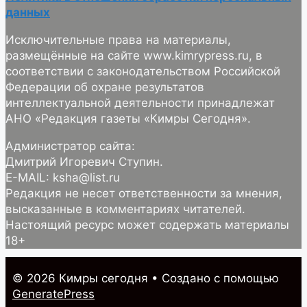
данных
Исключительные права на материалы,
размещённые на сайте www.kimrypress.ru, в
соответствии с законодательством Российской
Федерации об охране результатов
интеллектуальной деятельности принадлежат
АНО «Редакция газеты «Кимры Сегодня».
Администратор сайта:
Дмитрий Игоревич Ступин.
E-MAIL: ksha@list.ru
Редакция не несет ответственности за мнения,
высказанные в комментариях читателей.
Настоящий ресурс может содержать материалы
18+
© 2026 Кимры cегодня
• Создано с помощью
GeneratePress