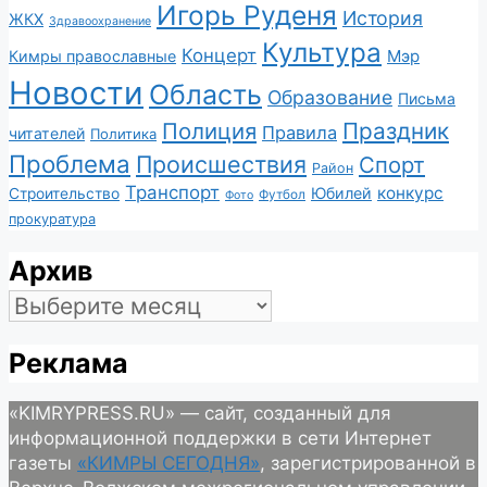
Игорь Руденя
История
ЖКХ
Здравоохранение
Культура
Концерт
Мэр
Кимры православные
Новости
Область
Образование
Письма
Полиция
Праздник
Правила
читателей
Политика
Проблема
Происшествия
Спорт
Район
Транспорт
конкурс
Юбилей
Строительство
Футбол
Фото
прокуратура
Архив
Архив
Реклама
«KIMRYPRESS.RU» — сайт, созданный для
информационной поддержки в сети Интернет
газеты
«КИМРЫ СЕГОДНЯ»
, зарегистрированной в