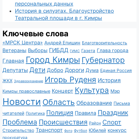
персональных данных
История в силуэтах. Благоустройство
Театральной площади в г. Кимры
Ключевые слова
«МРСК Центра»
Андрей Епишин
Благотворительность
ГИБДД
Ветераны
Выборы
Глава города
Газета
ГИМС
Город Кимры
Губернатор
Главная
Дети
Депутаты
Дороги
Добро
Дума
Единая Россия
Игорь Руденя
История
ЖКХ
Здравоохранение
Культура
Концерт
Мэр
Кимры православные
Новости
Область
Образование
Письма
Полиция
Праздник
Правила
читателей
Политика
Проблема
Происшествия
Спорт
Район
Транспорт
конкурс
Юбилей
Строительство
Футбол
Фото
прокуратура