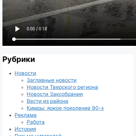
Рубрики
Новости
Заглавные новости
Новости Тверского региона
Новости Заксобрания
Вести из района
Кимры: яркое поколение 90-х
Реклама
Работа
История
Письма читателей