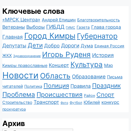
Ключевые слова
«МРСК Центра»
Андрей Епишин
Благотворительность
ГИБДД
Ветераны
Выборы
Глава города
Газета
ГИМС
Город Кимры
Губернатор
Главная
Дети
Депутаты
Дороги
Добро
Дума
Единая Россия
Игорь Руденя
История
ЖКХ
Здравоохранение
Культура
Концерт
Мэр
Кимры православные
Новости
Область
Образование
Письма
Полиция
Праздник
Правила
читателей
Политика
Проблема
Происшествия
Спорт
Район
Транспорт
конкурс
Юбилей
Строительство
Футбол
Фото
прокуратура
Архив