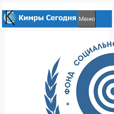
Перейти
к
Меню
содержимому