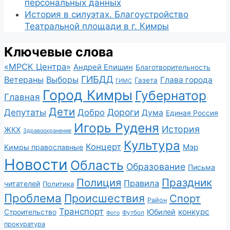
персональных данных
История в силуэтах. Благоустройство
Театральной площади в г. Кимры
Ключевые слова
«МРСК Центра»
Андрей Епишин
Благотворительность
ГИБДД
Ветераны
Выборы
Глава города
Газета
ГИМС
Город Кимры
Губернатор
Главная
Дети
Депутаты
Дороги
Добро
Дума
Единая Россия
Игорь Руденя
История
ЖКХ
Здравоохранение
Культура
Концерт
Мэр
Кимры православные
Новости
Область
Образование
Письма
Полиция
Праздник
Правила
читателей
Политика
Проблема
Происшествия
Спорт
Район
Транспорт
конкурс
Юбилей
Строительство
Футбол
Фото
прокуратура