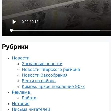
Рубрики
Новости
Заглавные новости
Новости Тверского региона
Новости Заксобрания
Вести из района
Кимры: яркое поколение 90-х
Реклама
Работа
История
Письма читателей