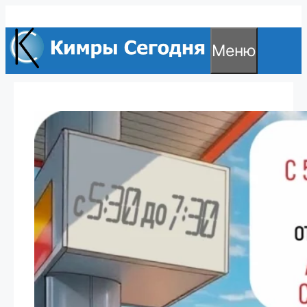
Перейти
к
Меню
содержимому