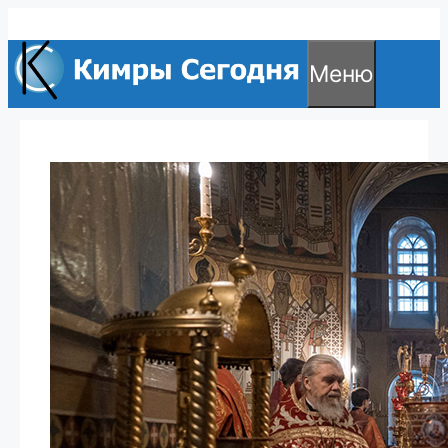
Перейти
к
Меню
содержимому