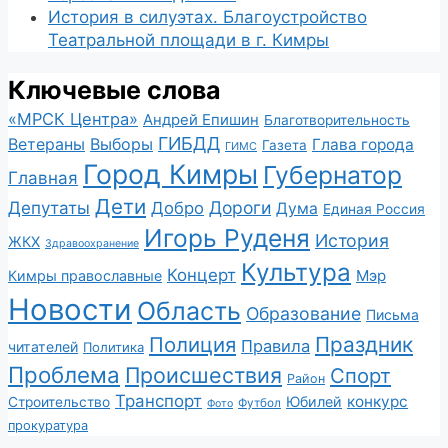
История в силуэтах. Благоустройство
Театральной площади в г. Кимры
Ключевые слова
«МРСК Центра»
Андрей Епишин
Благотворительность
ГИБДД
Ветераны
Выборы
Глава города
Газета
ГИМС
Город Кимры
Губернатор
Главная
Дети
Депутаты
Дороги
Добро
Дума
Единая Россия
Игорь Руденя
История
ЖКХ
Здравоохранение
Культура
Концерт
Мэр
Кимры православные
Новости
Область
Образование
Письма
Полиция
Праздник
Правила
читателей
Политика
Проблема
Происшествия
Спорт
Район
Транспорт
конкурс
Юбилей
Строительство
Футбол
Фото
прокуратура