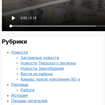
Рубрики
Новости
Заглавные новости
Новости Тверского региона
Новости Заксобрания
Вести из района
Кимры: яркое поколение 90-х
Реклама
Работа
История
Письма читателей