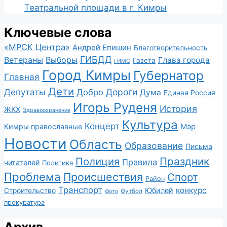
Театральной площади в г. Кимры
Ключевые слова
«МРСК Центра»
Андрей Епишин
Благотворительность
ГИБДД
Ветераны
Выборы
Глава города
Газета
ГИМС
Город Кимры
Губернатор
Главная
Дети
Депутаты
Дороги
Добро
Дума
Единая Россия
Игорь Руденя
История
ЖКХ
Здравоохранение
Культура
Концерт
Мэр
Кимры православные
Новости
Область
Образование
Письма
Полиция
Праздник
Правила
читателей
Политика
Проблема
Происшествия
Спорт
Район
Транспорт
конкурс
Юбилей
Строительство
Футбол
Фото
прокуратура