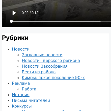
Рубрики
Новости
Заглавные новости
Новости Тверского региона
Новости Заксобрания
Вести из района
Кимры: яркое поколение 90-х
Реклама
Работа
История
Письма читателей
Конкурсы