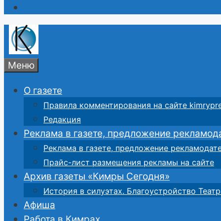
Меню
О газете
Правила комментирования на сайте kimrypre
Редакция
Реклама в газете, предложение рекламод
Реклама в газете, предложение рекламодат
Прайс-лист размещения рекламы на сайте
Архив газеты «Кимры Сегодня»
История в силуэтах. Благоустройство Театр
Афиша
Работа в Кимрах