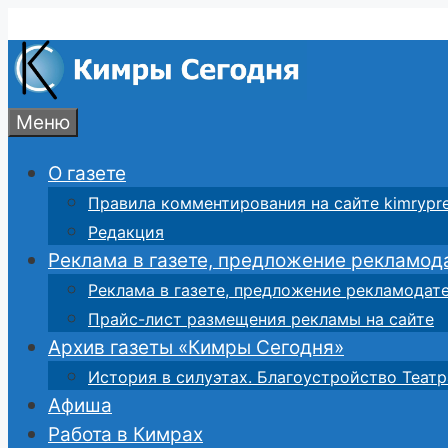
Перейти
к
содержимому
Меню
О газете
Правила комментирования на сайте kimrypre
Редакция
Реклама в газете, предложение рекламод
Реклама в газете, предложение рекламодат
Прайс-лист размещения рекламы на сайте
Архив газеты «Кимры Сегодня»
История в силуэтах. Благоустройство Театр
Афиша
Работа в Кимрах