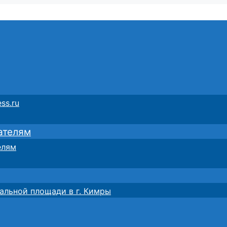
ss.ru
ателям
елям
альной площади в г. Кимры