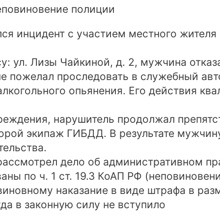
еповиновение полиции
ился инцидент с участием местного жителя
су: ул. Лизы Чайкиной, д. 2, мужчина отк
не пожелал проследовать в служебный ав
лкогольного опьянения. Его действия квал
еждения, нарушитель продолжал препятст
орой экипаж ГИБДД. В результате мужчину
тельства.
 рассмотрел дело об административном п
ны по ч. 1 ст. 19.3 КоАП РФ (неповинове
виновному наказание в виде штрафа в разм
да в законную силу не вступило