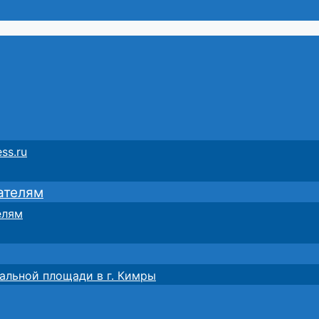
ss.ru
ателям
елям
альной площади в г. Кимры