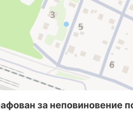
афован за неповиновение п