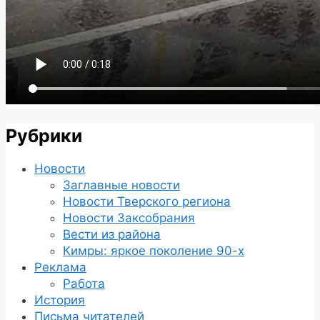
Рубрики
Новости
Заглавные новости
Новости Тверского региона
Новости Заксобрания
Вести из района
Кимры: яркое поколение 90-х
Реклама
Работа
История
Письма читателей