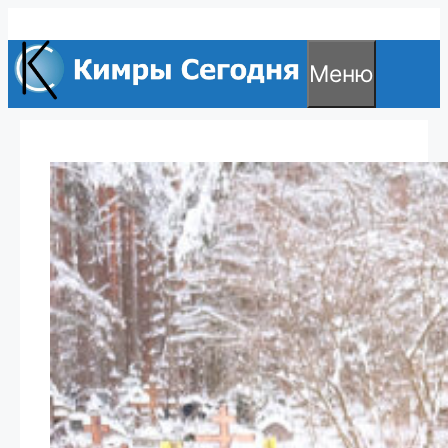
Перейти
к
Меню
содержимому