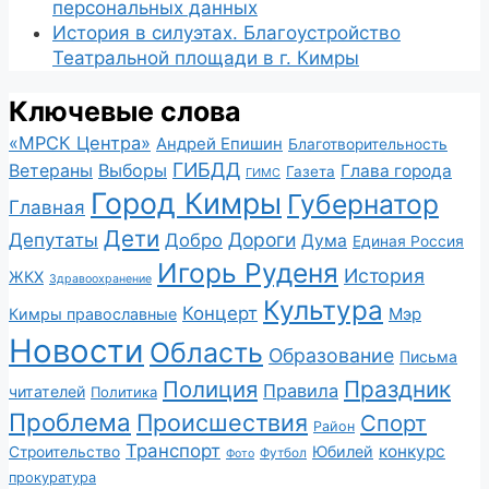
персональных данных
История в силуэтах. Благоустройство
Театральной площади в г. Кимры
Ключевые слова
«МРСК Центра»
Андрей Епишин
Благотворительность
ГИБДД
Ветераны
Выборы
Глава города
Газета
ГИМС
Город Кимры
Губернатор
Главная
Дети
Депутаты
Дороги
Добро
Дума
Единая Россия
Игорь Руденя
История
ЖКХ
Здравоохранение
Культура
Концерт
Мэр
Кимры православные
Новости
Область
Образование
Письма
Полиция
Праздник
Правила
читателей
Политика
Проблема
Происшествия
Спорт
Район
Транспорт
конкурс
Юбилей
Строительство
Футбол
Фото
прокуратура