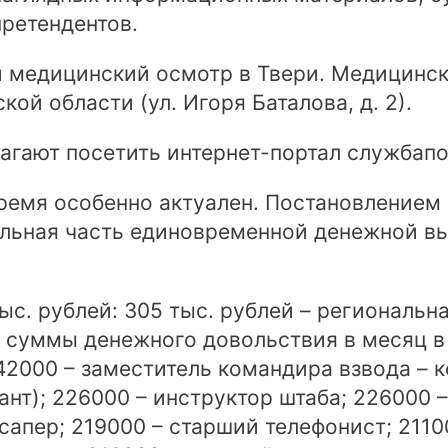
претендентов.
и медицинский осмотр в Твери. Медицинс
ой области (ул. Игоря Баталова, д. 2).
лагают посетить интернет-портал службапо
время особенно актуален. Постановлением 
льная часть единовременной денежной вы
с. рублей: 305 тыс. рублей – региональна
суммы денежного довольствия в месяц в 
42000 – заместитель командира взвода – к
ант); 226000 – инструктор штаба; 226000 
апер; 219000 – старший телефонист; 21100