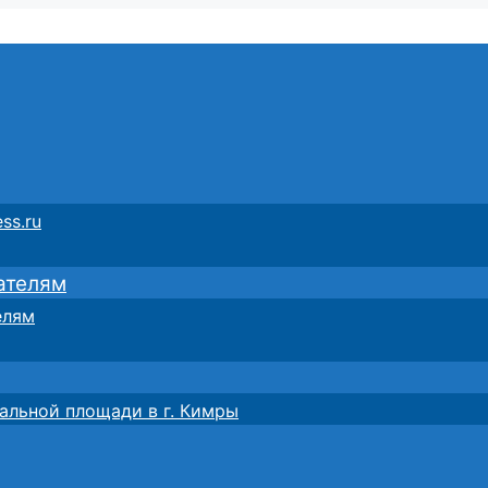
ss.ru
ателям
елям
альной площади в г. Кимры