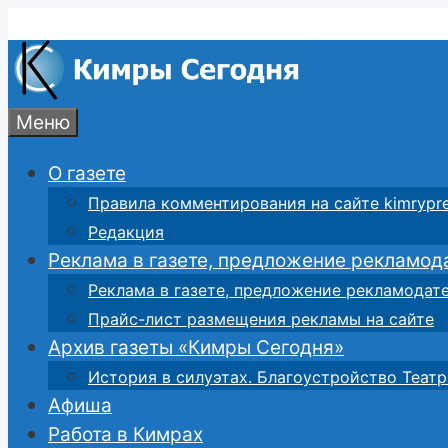
Перейти
к
содержимому
Меню
О газете
Правила комментирования на сайте kimrypre
Редакция
Реклама в газете, предложение рекламод
Реклама в газете, предложение рекламодат
Прайс-лист размещения рекламы на сайте
Архив газеты «Кимры Сегодня»
История в силуэтах. Благоустройство Театр
Афиша
Работа в Кимрах