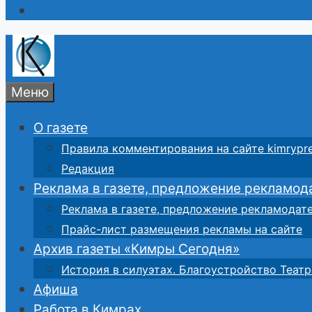
Меню
О газете
Правила комментирования на сайте kimrypre
Редакция
Реклама в газете, предложение рекламод
Реклама в газете, предложение рекламодат
Прайс-лист размещения рекламы на сайте
Архив газеты «Кимры Сегодня»
История в силуэтах. Благоустройство Театр
Афиша
Работа в Кимрах