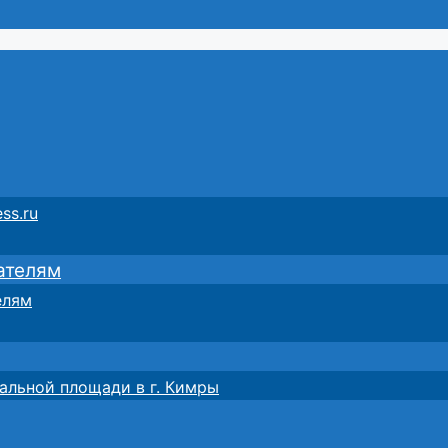
ss.ru
ателям
елям
альной площади в г. Кимры