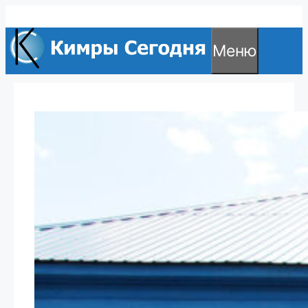
Перейти
к
Меню
содержимому