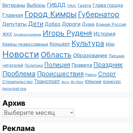
ГИБДД
Ветераны
Выборы
Глава города
Газета
ГИМС
Город Кимры
Губернатор
Главная
Дети
Депутаты
Дороги
Добро
Дума
Единая Россия
Игорь Руденя
История
ЖКХ
Здравоохранение
Культура
Концерт
Мэр
Кимры православные
Новости
Область
Образование
Письма
Полиция
Праздник
Правила
читателей
Политика
Проблема
Происшествия
Спорт
Район
Транспорт
конкурс
Юбилей
Строительство
Футбол
Фото
прокуратура
Архив
Архив
Реклама