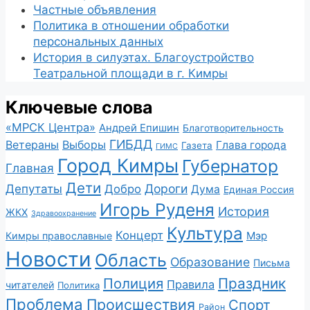
Частные объявления
Политика в отношении обработки
персональных данных
История в силуэтах. Благоустройство
Театральной площади в г. Кимры
Ключевые слова
«МРСК Центра»
Андрей Епишин
Благотворительность
ГИБДД
Ветераны
Выборы
Глава города
Газета
ГИМС
Город Кимры
Губернатор
Главная
Дети
Депутаты
Дороги
Добро
Дума
Единая Россия
Игорь Руденя
История
ЖКХ
Здравоохранение
Культура
Концерт
Мэр
Кимры православные
Новости
Область
Образование
Письма
Полиция
Праздник
Правила
читателей
Политика
Проблема
Происшествия
Спорт
Район