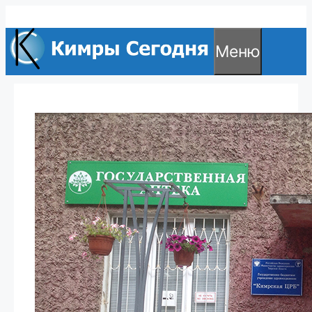
Перейти
к
Меню
содержимому