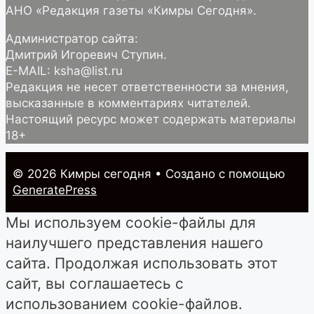
АНО «Редакция газеты «Кимры Сегодня».
Администратор сайта:
Дмитрий Игоревич Ступин.
E-MAIL: ksha@list.ru
Редакция не несет ответственности за мнения,
высказанные в комментариях читателей.
Настоящий ресурс может содержать материалы
18+
© 2026 Кимры cегодня
• Создано с помощью
GeneratePress
Мы используем cookie-файлы для
наилучшего представления нашего
сайта. Продолжая использовать этот
сайт, вы соглашаетесь с
использованием cookie-файлов.