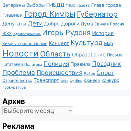
ГИБДД
Ветераны
Выборы
Глава города
Газета
ГИМС
Город Кимры
Губернатор
Главная
Дети
Депутаты
Дороги
Добро
Дума
Единая Россия
Игорь Руденя
История
ЖКХ
Здравоохранение
Культура
Концерт
Мэр
Кимры православные
Новости
Область
Образование
Письма
Полиция
Праздник
Правила
читателей
Политика
Проблема
Происшествия
Спорт
Район
Транспорт
конкурс
Юбилей
Строительство
Футбол
Фото
прокуратура
Архив
Архив
Реклама