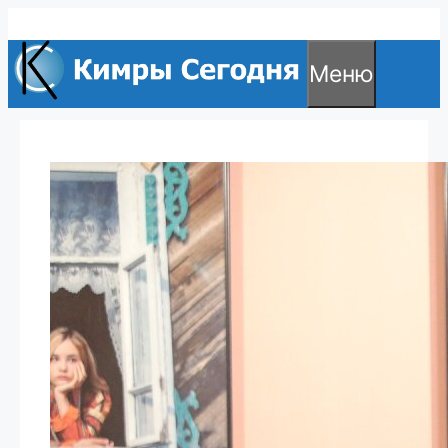
Перейти
к
Меню
содержимому