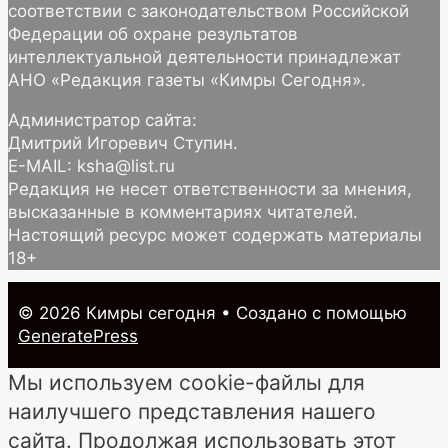
соответствии с законодательством Российской
Федерации об охране результатов
интеллектуальной деятельности принадлежат
АНО «Редакция газеты «Кимры Сегодня».
Администратор сайта:
Дмитрий Игоревич Ступин.
E-MAIL: ksha@list.ru
Редакция не несет ответственности за мнения,
высказанные в комментариях читателей.
Настоящий ресурс может содержать материалы
18+
© 2026 Кимры cегодня
• Создано с помощью
GeneratePress
Мы используем cookie-файлы для
наилучшего представления нашего
сайта. Продолжая использовать этот