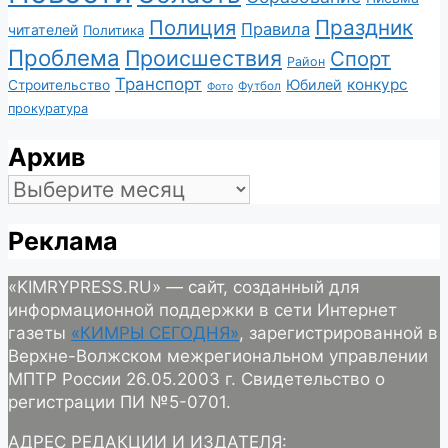
Полиция
Праздник
Правила
читателей
Политика
Проблема
Происшествия
Спорт
Район
Транспорт
конкурс
Юбилей
Строительство
Футбол
Фото
прокуратура
Архив
Архив
Реклама
«KIMRYPRESS.RU» — сайт, созданный для
информационной поддержки в сети Интернет
газеты
«КИМРЫ СЕГОДНЯ»
, зарегистрированной в
Верхне-Волжском межрегиональном управлении
МПТР России 26.05.2003 г. Свидетельство о
регистрации ПИ №5-0701.
АДРЕС РЕДАКЦИИ И ИЗДАТЕЛЯ: