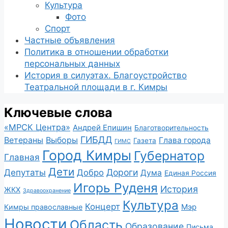
Культура
Фото
Спорт
Частные объявления
Политика в отношении обработки
персональных данных
История в силуэтах. Благоустройство
Театральной площади в г. Кимры
Ключевые слова
«МРСК Центра»
Андрей Епишин
Благотворительность
ГИБДД
Ветераны
Выборы
Глава города
Газета
ГИМС
Город Кимры
Губернатор
Главная
Дети
Депутаты
Дороги
Добро
Дума
Единая Россия
Игорь Руденя
История
ЖКХ
Здравоохранение
Культура
Концерт
Мэр
Кимры православные
Новости
Область
Образование
Письма