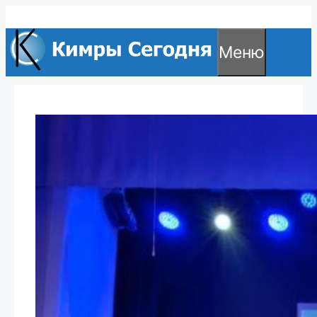
Перейти
к
Меню
содержимому