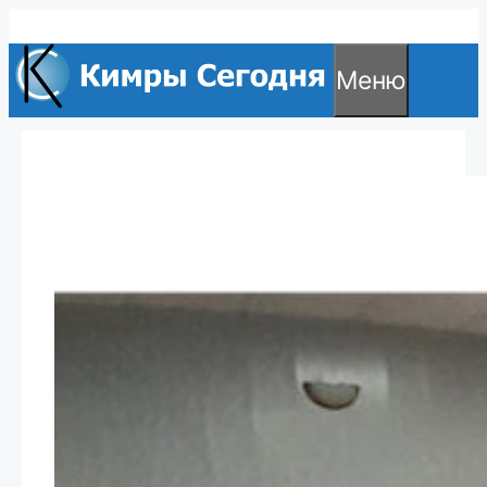
Перейти
к
Меню
содержимому