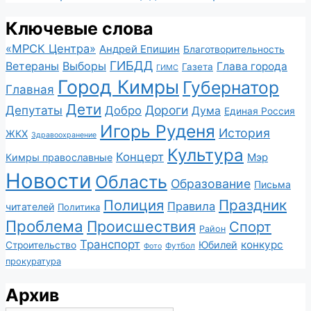
Ключевые слова
«МРСК Центра»
Андрей Епишин
Благотворительность
ГИБДД
Ветераны
Выборы
Глава города
Газета
ГИМС
Город Кимры
Губернатор
Главная
Дети
Депутаты
Дороги
Добро
Дума
Единая Россия
Игорь Руденя
История
ЖКХ
Здравоохранение
Культура
Концерт
Мэр
Кимры православные
Новости
Область
Образование
Письма
Полиция
Праздник
Правила
читателей
Политика
Проблема
Происшествия
Спорт
Район
Транспорт
конкурс
Юбилей
Строительство
Футбол
Фото
прокуратура
Архив