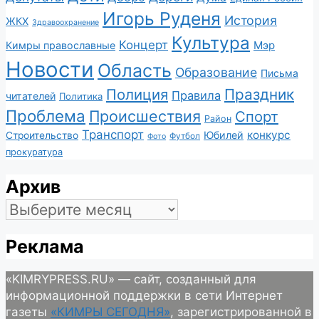
Игорь Руденя
История
ЖКХ
Здравоохранение
Культура
Концерт
Мэр
Кимры православные
Новости
Область
Образование
Письма
Полиция
Праздник
Правила
читателей
Политика
Проблема
Происшествия
Спорт
Район
Транспорт
конкурс
Юбилей
Строительство
Футбол
Фото
прокуратура
Архив
Архив
Реклама
«KIMRYPRESS.RU» — сайт, созданный для
информационной поддержки в сети Интернет
газеты
«КИМРЫ СЕГОДНЯ»
, зарегистрированной в