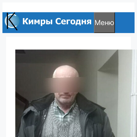
Перейти
к
Меню
содержимому