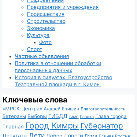
Поздравления
Предприятия и учреждения
Происшествия
Строительство
Экономика
Культура
Фото
Спорт
Частные объявления
Политика в отношении обработки
персональных данных
История в силуэтах. Благоустройство
Театральной площади в г. Кимры
Ключевые слова
«МРСК Центра»
Андрей Епишин
Благотворительность
ГИБДД
Ветераны
Выборы
Глава города
Газета
ГИМС
Город Кимры
Губернатор
Главная
Дети
Депутаты
Дороги
Добро
Дума
Единая Россия