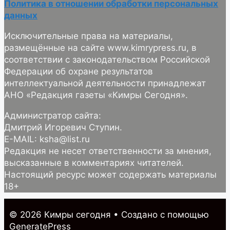
Политика в отношении обработки персональных
данных
Исключительные права на материалы,
размещённые на сайте www.kimrypress.ru, в
соответствии с законодательством Российской
Федерации об охране результатов
интеллектуальной деятельности принадлежат
АНО «Редакция газеты «Кимры Сегодня».
Администратор сайта:
Дмитрий Игоревич Ступин.
E-MAIL: ksha@list.ru
Редакция не несет ответственности за мнения,
высказанные в комментариях читателей.
Настоящий ресурс может содержать материалы
18+
© 2026 Кимры cегодня
• Создано с помощью
GeneratePress