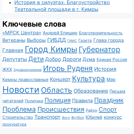
История в силуэтах. Благоустройство
Театральной площади в г. Кимры
Ключевые слова
«МРСК Центра»
Андрей Епишин
Благотворительность
ГИБДД
Ветераны
Выборы
Глава города
Газета
ГИМС
Город Кимры
Губернатор
Главная
Дети
Депутаты
Дороги
Добро
Дума
Единая Россия
Игорь Руденя
История
ЖКХ
Здравоохранение
Культура
Концерт
Мэр
Кимры православные
Новости
Область
Образование
Письма
Полиция
Праздник
Правила
читателей
Политика
Проблема
Происшествия
Спорт
Район
Транспорт
конкурс
Юбилей
Строительство
Футбол
Фото
прокуратура