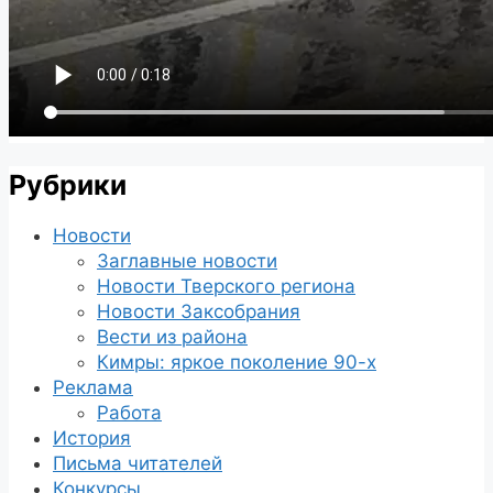
Рубрики
Новости
Заглавные новости
Новости Тверского региона
Новости Заксобрания
Вести из района
Кимры: яркое поколение 90-х
Реклама
Работа
История
Письма читателей
Конкурсы