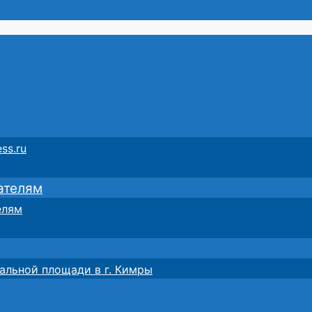
ss.ru
ателям
елям
альной площади в г. Кимры