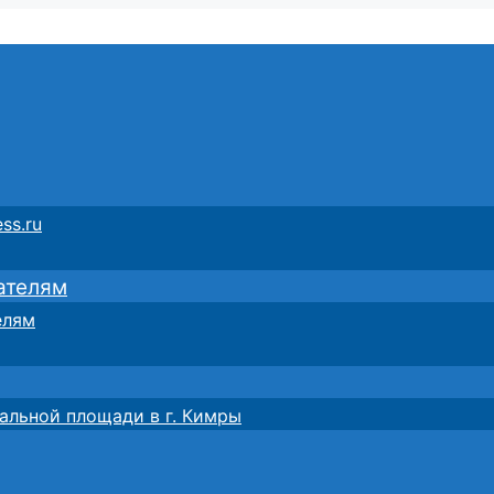
ss.ru
ателям
елям
альной площади в г. Кимры