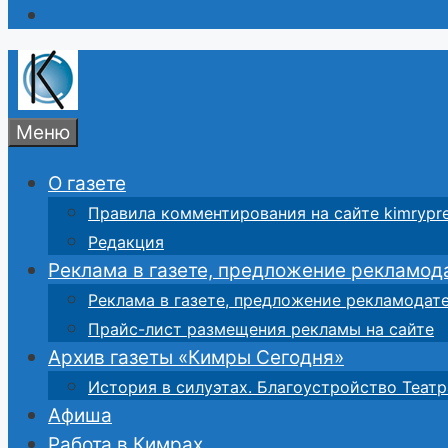
Меню
О газете
Правила комментирования на сайте kimrypre
Редакция
Реклама в газете, предложение рекламод
Реклама в газете, предложение рекламодат
Прайс-лист размещения рекламы на сайте
Архив газеты «Кимры Сегодня»
История в силуэтах. Благоустройство Театр
Афиша
Работа в Кимрах