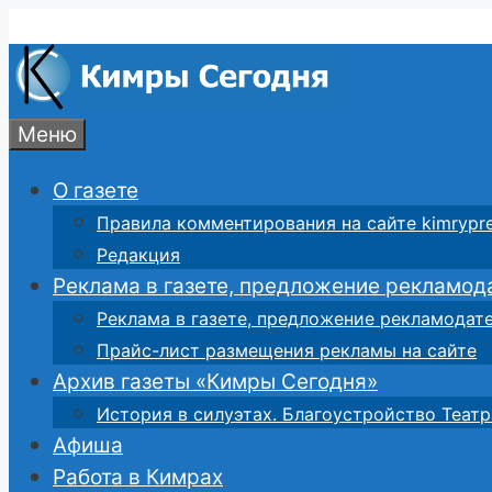
Перейти
к
содержимому
Меню
О газете
Правила комментирования на сайте kimrypre
Редакция
Реклама в газете, предложение рекламод
Реклама в газете, предложение рекламодат
Прайс-лист размещения рекламы на сайте
Архив газеты «Кимры Сегодня»
История в силуэтах. Благоустройство Театр
Афиша
Работа в Кимрах