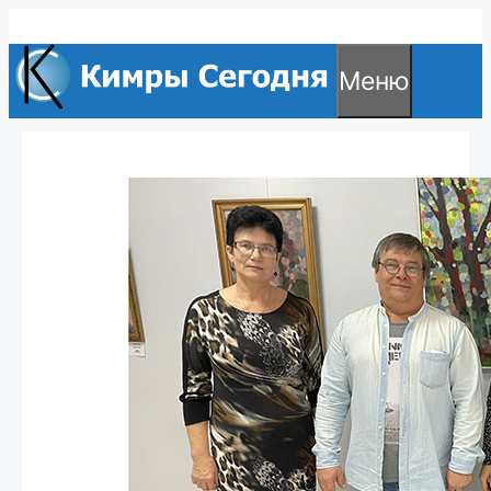
Перейти
к
Меню
содержимому