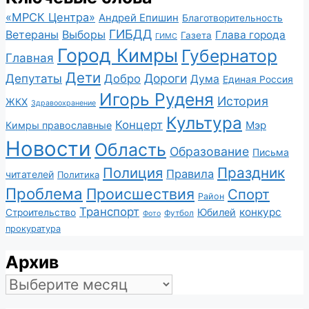
«МРСК Центра»
Андрей Епишин
Благотворительность
ГИБДД
Ветераны
Выборы
Глава города
Газета
ГИМС
Город Кимры
Губернатор
Главная
Дети
Депутаты
Дороги
Добро
Дума
Единая Россия
Игорь Руденя
История
ЖКХ
Здравоохранение
Культура
Концерт
Мэр
Кимры православные
Новости
Область
Образование
Письма
Полиция
Праздник
Правила
читателей
Политика
Проблема
Происшествия
Спорт
Район
Транспорт
конкурс
Юбилей
Строительство
Футбол
Фото
прокуратура
Архив
Архив