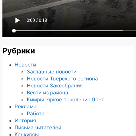
Рубрики
Новости
Заглавные новости
Новости Тверского региона
Новости Заксобрания
Вести из района
Кимры: яркое поколение 90-х
Реклама
Работа
История
Письма читателей
Конкурсы