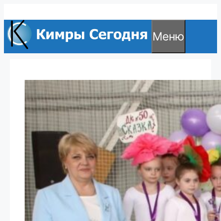
Перейти
к
Меню
содержимому