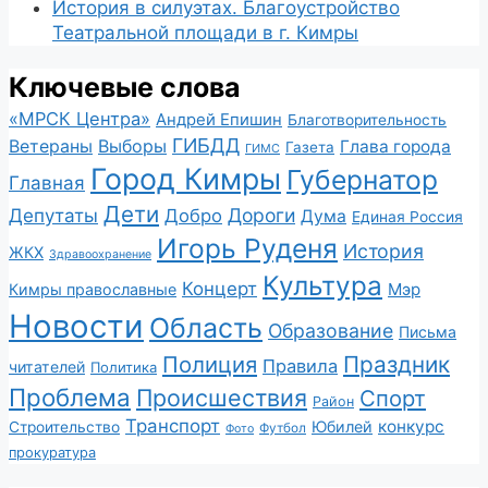
История в силуэтах. Благоустройство
Театральной площади в г. Кимры
Ключевые слова
«МРСК Центра»
Андрей Епишин
Благотворительность
ГИБДД
Ветераны
Выборы
Глава города
Газета
ГИМС
Город Кимры
Губернатор
Главная
Дети
Депутаты
Дороги
Добро
Дума
Единая Россия
Игорь Руденя
История
ЖКХ
Здравоохранение
Культура
Концерт
Мэр
Кимры православные
Новости
Область
Образование
Письма
Полиция
Праздник
Правила
читателей
Политика
Проблема
Происшествия
Спорт
Район
Транспорт
конкурс
Юбилей
Строительство
Футбол
Фото
прокуратура