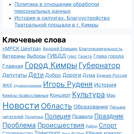
Политика в отношении обработки
персональных данных
История в силуэтах. Благоустройство
Театральной площади в г. Кимры
Ключевые слова
«МРСК Центра»
Андрей Епишин
Благотворительность
ГИБДД
Ветераны
Выборы
Глава города
Газета
ГИМС
Город Кимры
Губернатор
Главная
Дети
Депутаты
Дороги
Добро
Дума
Единая Россия
Игорь Руденя
История
ЖКХ
Здравоохранение
Культура
Концерт
Мэр
Кимры православные
Новости
Область
Образование
Письма
Полиция
Праздник
Правила
читателей
Политика
Проблема
Происшествия
Спорт
Район
Транспорт
конкурс
Юбилей
Строительство
Футбол
Фото