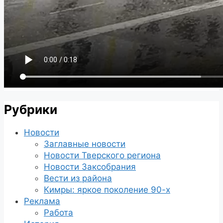
Рубрики
Новости
Заглавные новости
Новости Тверского региона
Новости Заксобрания
Вести из района
Кимры: яркое поколение 90-х
Реклама
Работа