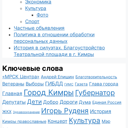
Экономика
Культура
Фото
Спорт
Частные объявления
Политика в отношении обработки
персональных данных
История в силуэтах. Благоустройство
Театральной площади в г. Кимры
Ключевые слова
«МРСК Центра»
Андрей Епишин
Благотворительность
ГИБДД
Ветераны
Выборы
Глава города
Газета
ГИМС
Город Кимры
Губернатор
Главная
Дети
Депутаты
Дороги
Добро
Дума
Единая Россия
Игорь Руденя
История
ЖКХ
Здравоохранение
Культура
Концерт
Мэр
Кимры православные