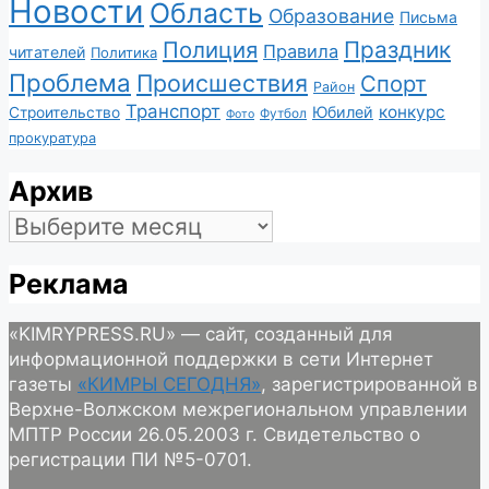
Новости
Область
Образование
Письма
Полиция
Праздник
Правила
читателей
Политика
Проблема
Происшествия
Спорт
Район
Транспорт
конкурс
Юбилей
Строительство
Футбол
Фото
прокуратура
Архив
Архив
Реклама
«KIMRYPRESS.RU» — сайт, созданный для
информационной поддержки в сети Интернет
газеты
«КИМРЫ СЕГОДНЯ»
, зарегистрированной в
Верхне-Волжском межрегиональном управлении
МПТР России 26.05.2003 г. Свидетельство о
регистрации ПИ №5-0701.