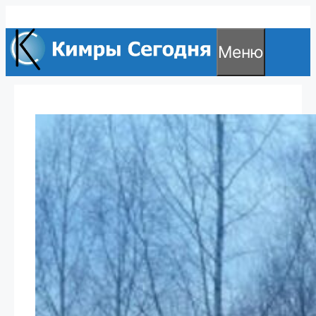
Перейти
к
Меню
содержимому