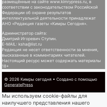
размещённые на сайте www.kimrypress.ru, в
соответствии с законодательством Российской
Федерации об охране результатов
интеллектуальной деятельности принадлежат
АНО «Редакция газеты «Кимры Сегодня».
Администратор сайта:
Дмитрий Игоревич Ступин.
E-MAIL: ksha@list.ru
Редакция не несет ответственности за мнения,
высказанные в комментариях читателей.
Настоящий ресурс может содержать материалы
18+
© 2026 Кимры cегодня
• Создано с помощью
GeneratePress
Мы используем cookie-файлы для
наилучшего представления нашего