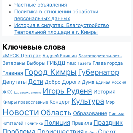
Частные объявления
Политика в отношении обработки
персональных данных
История в силуэтах. Благоустройство
Театральной площади в г. Кимры
Ключевые слова
«МРСК Центра»
Андрей Епишин
Благотворительность
ГИБДД
Ветераны
Выборы
Глава города
Газета
ГИМС
Город Кимры
Губернатор
Главная
Дети
Депутаты
Дороги
Добро
Дума
Единая Россия
Игорь Руденя
История
ЖКХ
Здравоохранение
Культура
Концерт
Мэр
Кимры православные
Новости
Область
Образование
Письма
Полиция
Праздник
Правила
читателей
Политика
Проблема
Происшествия
Спорт
Район