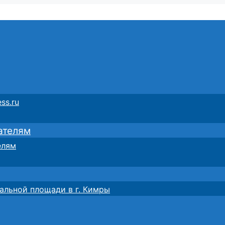
ss.ru
ателям
елям
альной площади в г. Кимры