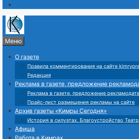
Меню
О газете
Правила комментирования на сайте kimrypre
Редакция
Реклама в газете, предложение рекламод
Реклама в газете, предложение рекламодат
Прайс-лист размещения рекламы на сайте
Архив газеты «Кимры Сегодня»
История в силуэтах. Благоустройство Театр
Афиша
Работа в Кимрах