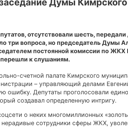
 заседание Думы Кимрског
епутатов, отсутствовали шесть, передали
ыло три вопроса, но председатель Думы 
седателем постоянной комиссии по ЖКХ Е
и перешли к слушаниям.
ольно-счетной палате Кимрского муниципа
инистрации – управляющий делами Евгени
ю ошибку. Депутаты проголосовали едино
орый создавал определенную интригу.
соцсети о неких многомиллионных «золоты
 нерадивые сотрудники сферы ЖКХ, уволе