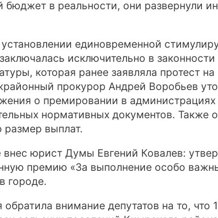
й бюджет в реальности, они развернули 
б установлении единовременной стимулир
 заключалась исключительно в законност
атуры, которая ранее заявляла протест н
жрайонный прокурор Андрей Воробьев уто
жения о премировании в администрациях 
тельных нормативных документов. Также о
 размер выплат.
 внес юрист Думы Евгений Ковалев: утв
нную премию «За выполнение особо важных
 в городе.
обратила внимание депутатов на то, что 1