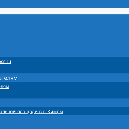
ss.ru
ателям
елям
альной площади в г. Кимры