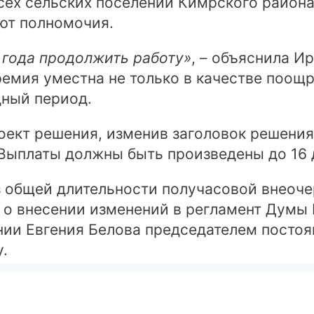
сех сельских поселений Кимрского район
ют полномочия.
 года продолжить работу»
, – объяснила И
емия уместна не только в качестве поощре
дный период.
оект решения, изменив заголовок решения,
Выплаты должны быть произведены до 16 
из общей длительности получасовой внеоч
: о внесении изменений в регламент Думы
ении Евгения Белова председателем посто
.