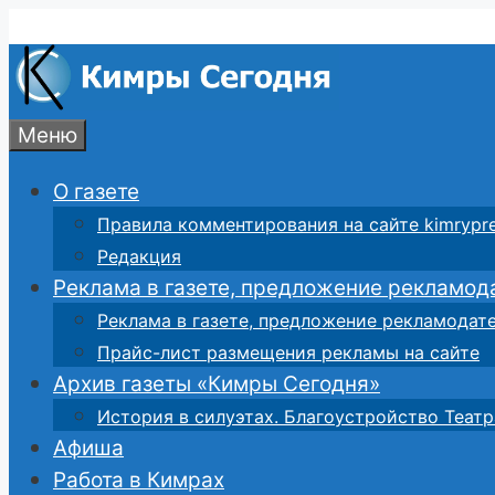
Перейти
к
содержимому
Меню
О газете
Правила комментирования на сайте kimrypre
Редакция
Реклама в газете, предложение рекламод
Реклама в газете, предложение рекламодат
Прайс-лист размещения рекламы на сайте
Архив газеты «Кимры Сегодня»
История в силуэтах. Благоустройство Театр
Афиша
Работа в Кимрах