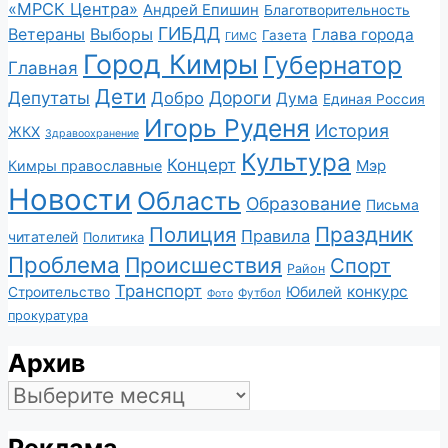
«МРСК Центра»
Андрей Епишин
Благотворительность
ГИБДД
Ветераны
Выборы
Глава города
Газета
ГИМС
Город Кимры
Губернатор
Главная
Дети
Депутаты
Дороги
Добро
Дума
Единая Россия
Игорь Руденя
История
ЖКХ
Здравоохранение
Культура
Концерт
Мэр
Кимры православные
Новости
Область
Образование
Письма
Полиция
Праздник
Правила
читателей
Политика
Проблема
Происшествия
Спорт
Район
Транспорт
конкурс
Юбилей
Строительство
Футбол
Фото
прокуратура
Архив
Архив