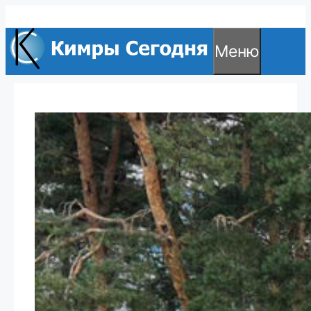
Перейти
к
Меню
содержимому