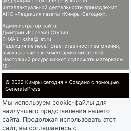
Федерации об охране результатов
интеллектуальной деятельности принадлежат
АНО «Редакция газеты «Кимры Сегодня».
Администратор сайта:
Дмитрий Игоревич Ступин.
E-MAIL: ksha@list.ru
Редакция не несет ответственности за мнения,
высказанные в комментариях читателей.
Настоящий ресурс может содержать материалы
18+
© 2026 Кимры cегодня
• Создано с помощью
GeneratePress
Мы используем cookie-файлы для
наилучшего представления нашего
сайта. Продолжая использовать этот
сайт, вы соглашаетесь с