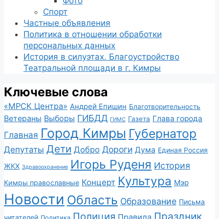
Фото
Спорт
Частные объявления
Политика в отношении обработки
персональных данных
История в силуэтах. Благоустройство
Театральной площади в г. Кимры
Ключевые слова
«МРСК Центра»
Андрей Епишин
Благотворительность
ГИБДД
Ветераны
Выборы
Глава города
Газета
ГИМС
Город Кимры
Губернатор
Главная
Дети
Депутаты
Дороги
Добро
Дума
Единая Россия
Игорь Руденя
История
ЖКХ
Здравоохранение
Культура
Концерт
Мэр
Кимры православные
Новости
Область
Образование
Письма
Полиция
Праздник
Правила
читателей
Политика