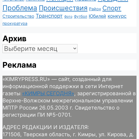
Проблема
Происшествия
Спорт
Район
Транспорт
конкурс
Юбилей
Строительство
Футбол
Фото
прокуратура
Архив
Архив
Реклама
«KIMRYPRESS.RU» — сайт, созданный для
информационной поддержки в сети Интернет
газеты
«КИМРЫ СЕГОДНЯ»
, зарегистрированной в
Верхне-Волжском межрегиональном управлении
МПТР России 26.05.2003 г. Свидетельство о
регистрации ПИ №5-0701.
АДРЕС РЕДАКЦИИ И ИЗДАТЕЛЯ:
171506, Тверская область, г. Кимры, ул. Кирова, д.