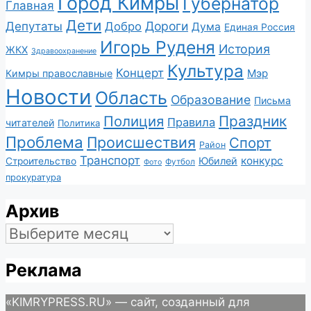
Город Кимры
Губернатор
Главная
Дети
Депутаты
Дороги
Добро
Дума
Единая Россия
Игорь Руденя
История
ЖКХ
Здравоохранение
Культура
Концерт
Мэр
Кимры православные
Новости
Область
Образование
Письма
Полиция
Праздник
Правила
читателей
Политика
Проблема
Происшествия
Спорт
Район
Транспорт
конкурс
Юбилей
Строительство
Футбол
Фото
прокуратура
Архив
Архив
Реклама
«KIMRYPRESS.RU» — сайт, созданный для