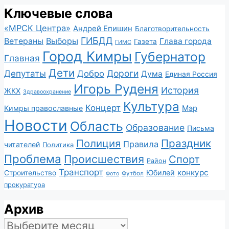
Ключевые слова
«МРСК Центра»
Андрей Епишин
Благотворительность
ГИБДД
Ветераны
Выборы
Глава города
Газета
ГИМС
Город Кимры
Губернатор
Главная
Дети
Депутаты
Дороги
Добро
Дума
Единая Россия
Игорь Руденя
История
ЖКХ
Здравоохранение
Культура
Концерт
Мэр
Кимры православные
Новости
Область
Образование
Письма
Полиция
Праздник
Правила
читателей
Политика
Проблема
Происшествия
Спорт
Район
Транспорт
конкурс
Юбилей
Строительство
Футбол
Фото
прокуратура
Архив
Архив