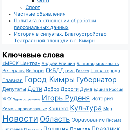
Фото
Спорт
Частные объявления
Политика в отношении обработки
персональных данных
История в силуэтах. Благоустройство
Театральной площади в г. Кимры
Ключевые слова
«МРСК Центра»
Андрей Епишин
Благотворительность
ГИБДД
Ветераны
Выборы
Глава города
Газета
ГИМС
Город Кимры
Губернатор
Главная
Дети
Депутаты
Дороги
Добро
Дума
Единая Россия
Игорь Руденя
История
ЖКХ
Здравоохранение
Культура
Концерт
Мэр
Кимры православные
Новости
Область
Образование
Письма
Полиция
Праздник
Правила
читателей
Политика