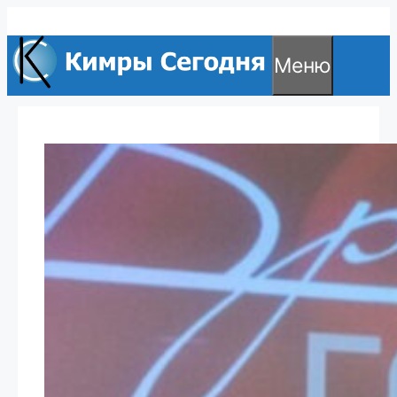
Перейти
к
Меню
содержимому