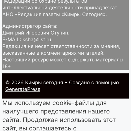
Федерации об охране результатов
интеллектуальной деятельности принадлежат
АНО «Редакция газеты «Кимры Сегодня».
Администратор сайта:
Дмитрий Игоревич Ступин.
E-MAIL: ksha@list.ru
Редакция не несет ответственности за мнения,
высказанные в комментариях читателей.
Настоящий ресурс может содержать материалы
18+
© 2026 Кимры cегодня
• Создано с помощью
GeneratePress
Мы используем cookie-файлы для
наилучшего представления нашего
сайта. Продолжая использовать этот
сайт, вы соглашаетесь с