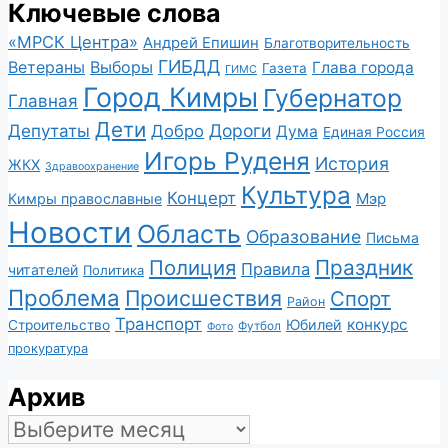
Ключевые слова
«МРСК Центра»
Андрей Епишин
Благотворительность
ГИБДД
Ветераны
Выборы
Глава города
Газета
ГИМС
Город Кимры
Губернатор
Главная
Дети
Депутаты
Дороги
Добро
Дума
Единая Россия
Игорь Руденя
История
ЖКХ
Здравоохранение
Культура
Концерт
Мэр
Кимры православные
Новости
Область
Образование
Письма
Полиция
Праздник
Правила
читателей
Политика
Проблема
Происшествия
Спорт
Район
Транспорт
конкурс
Юбилей
Строительство
Футбол
Фото
прокуратура
Архив
Архив